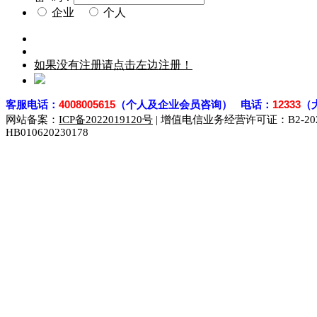
企业
个人
如果没有注册请点击左边注册！
客
服电话：
4008005615
（个人及企业会员咨询） 电话：
12333
（
网站备案：
ICP备2022019120号
| 增值电信业务经营许可证：B2-2023
HB010620230178
929人才网
929招聘网
南方人才网
919人才网
939人才网
联合人才网
联合招聘网
888人才网
163人才网
163招聘网
同城招聘网
毕业生求职网
域名抢注网
招聘人才网
中国直聘网
直聘招聘网
人才网
武汉人才网
520人才网
28人才网