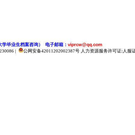
大学毕业生档案
咨
询） 电子邮箱：
viprcw@qq.com
0086 |
公网安备42011202002387号
人力资源服务许可证:人服证字[2
520人才
929人才
应届生人才网
中国人才网
985人才网
211人才网
1001人才网
1688人才网
中国人才招聘网
中国招聘网
boss招聘网
直聘人才网
最新招聘信息
最新求职简历
597招聘网
百网人才