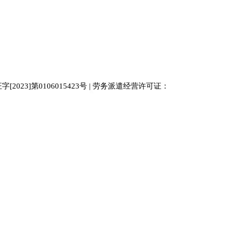
023]第0106015423号 | 劳务派遣经营许可证：
中国人才
人才网
南京人才网
929人才网站
招聘网
人力资源
百事通同城网
人才招聘网
52人才网
最新招聘
今日信息网
bossrcw
江苏人才网
人才网站大全
招聘网
购买友情链接