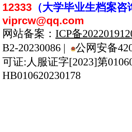
12333
（大学毕业生档案
咨
viprcw@qq.com
网站备案：
ICP备20220191
B2-20230086 |
公网安备4201
可证:人服证字[2023]第010
HB010620230178
929人才网
929招聘网
南方人才网
919人才网
939人才网
520人才
92
联合人才网
联合招聘网
888人才网
163人才网
163招聘网
985人才网
21
同城招聘网
毕业生求职网
域名抢注网
招聘人才网
中国直聘网
中国人才招聘网
中
直聘招聘网
人才网
武汉人才网
520人才网
28人才网
最新招聘信息
最